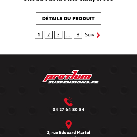
DÉTAILS DU PRODUIT
1
2
3
…
8
Suiv
04 27 64 80 84
2, rue Edouard Martel